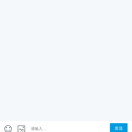
成长，长成自己的样子！
关于我们
北京（总部）
北京市西城区车公庄大街4号17幢平房-08室
课程服务
生涯规划师
|
高考志愿规划师
|
版权所有 Copyright 2007-2026 NEDP, All Ri