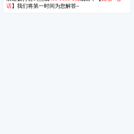
乘车路线
公交路线
乘坐19路、693路车公庄西下车；
乘坐80路、332路、686路车公庄北下车；
乘坐21路、44路、69路、200路、387路、618路、694路西
地铁路线
乘坐地铁2号线、6号线，车公庄下车，H口出，向南步行200米