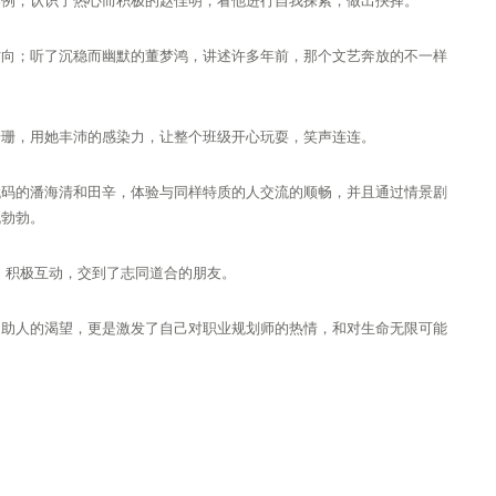
案例；认识了热心而积极的赵佳明，看他进行自我探索，做出抉择。
方向；听了沉稳而幽默的董梦鸿，讲述许多年前，那个文艺奔放的不一样
珊珊，用她丰沛的感染力，让整个班级开心玩耍，笑声连连。
代码的潘海清和田辛，体验与同样特质的人交流的顺畅，并且通过情景剧
机勃勃。
，积极互动，交到了志同道合的朋友。
、助人的渴望，更是激发了自己对职业规划师的热情，和对生命无限可能