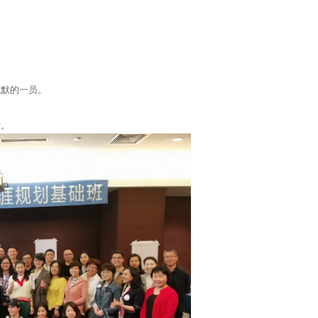
沉默的一员。
情。