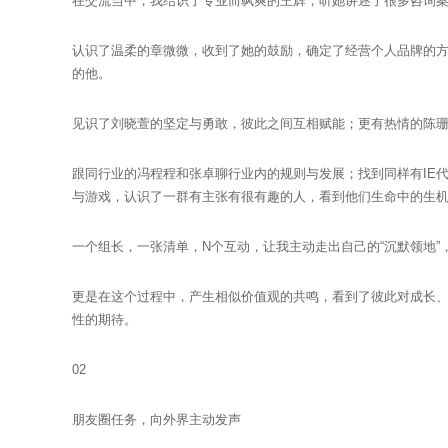
在交流当中，我结识了专业而飒爽的王辉，听她讲述了很多咨询
认识了温柔的章微微，收到了她的鼓励，确定了经营个人品牌的
的他。
见识了刘晓萱的坚定与勇敢，彼此之间互相赋能；更有热情的陈
跟同行业的冯程程和张卓聊行业内的规则与发展；找到同样有IE
与游戏，认识了一群有主张有很有趣的人，看到他们生命中的生
一个组长，一张清单，N个互动，让我主动走出自己的“沉默领地”
更是在这个过程中，产生相似价值观的共鸣，看到了彼此对成长
性的期待。
02
朋友圈任务，向外界主动发声