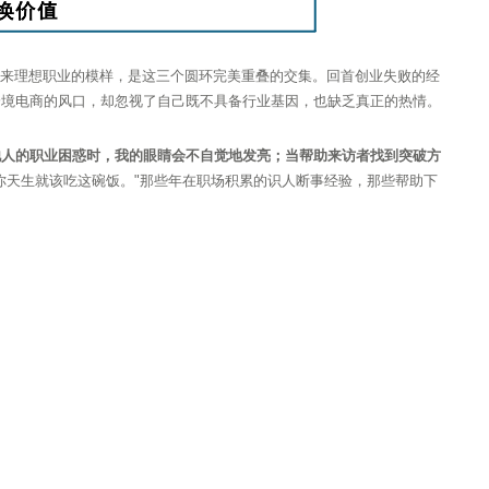
来理想职业的模样，是这三个圆环完美重叠的交集。回首创业失败的经
跨境电商的风口，却忽视了自己既不具备行业基因，也缺乏真正的热情。
他人的职业困惑时，我的眼睛会不自觉地发亮；当帮助来访者找到突破方
你天生就该吃这碗饭。"那些年在职场积累的识人断事经验，那些帮助下