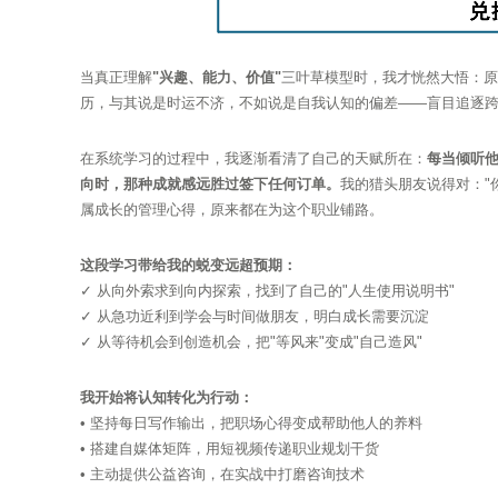
当真正理解
"兴趣、能力、价值"
三叶草模型时，我才恍然大悟：原
历，与其说是时运不济，不如说是自我认知的偏差——盲目追逐
在系统学习的过程中，我逐渐看清了自己的天赋所在：
每当倾听
向时，那种成就感远胜过签下任何订单。
我的猎头朋友说得对："
属成长的管理心得，原来都在为这个职业铺路。
这段学习带给我的蜕变远超预期：
✓ 从向外索求到向内探索，找到了自己的"人生使用说明书"
✓ 从急功近利到学会与时间做朋友，明白成长需要沉淀
✓ 从等待机会到创造机会，把"等风来"变成"自己造风"
我开始将认知转化为行动：
• 坚持每日写作输出，把职场心得变成帮助他人的养料
• 搭建自媒体矩阵，用短视频传递职业规划干货
• 主动提供公益咨询，在实战中打磨咨询技术