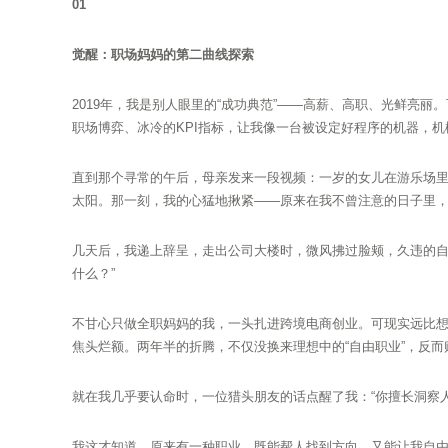
01
觉醒：职场妈妈的第二曲线探索
2019年，我是别人眼里的“成功典范”——高薪、高职、光鲜亮丽
职场博弈、冰冷的KPI指标，让我像一台被设定好程序的机器，
直到那个寻常的午后，母亲发来一段视频：一岁的女儿在游乐场
太阳。那一刻，我的心猛地揪紧——原来在我不曾注意的日子里
几天后，我递上辞呈，走出公司大楼时，微风拂过脸颊，久违的自
什么？”
不甘心只做全职妈妈的我，一头扎进跨境电商创业。可现实远比
焦头烂额。两年半的折腾，不仅没换来理想中的“自由职业”，反
就在我几乎要认命时，一位猎头朋友的话点醒了我：“你擅长洞察
我这才知道，原来有一种职业，既能帮人找到方向，又能让我自