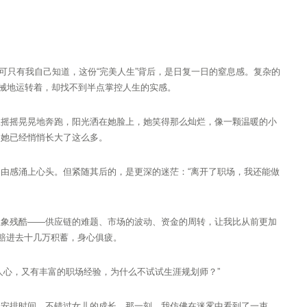
。可只有我自己知道，这份“完美人生”背后，是日复一日的窒息感。复杂的
机械地运转着，却找不到半点掌控人生的实感。
里摇摇晃晃地奔跑，阳光洒在她脸上，她笑得那么灿烂，像一颗温暖的小
，她已经悄悄长大了这么多。
由感涌上心头。但紧随其后的，是更深的迷茫：“离开了职场，我还能做
想象残酷——供应链的难题、市场的波动、资金的周转，让我比从前更加
而赔进去十几万积蓄，身心俱疲。
人心，又有丰富的职场经验，为什么不试试生涯规划师？”
由安排时间，不错过女儿的成长。那一刻，我仿佛在迷雾中看到了一束