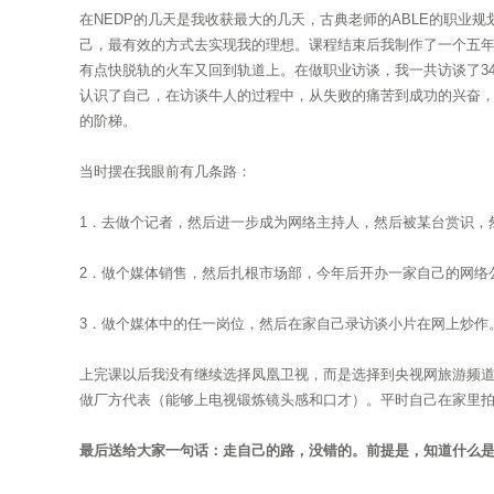
在NEDP的几天是我收获最大的几天，古典老师的ABLE的职业
己，最有效的方式去实现我的理想。课程结束后我制作了一个五
有点快脱轨的火车又回到轨道上。在做职业访谈，我一共访谈了3
认识了自己，在访谈牛人的过程中，从失败的痛苦到成功的兴奋
的阶梯。
当时摆在我眼前有几条路：
1．去做个记者，然后进一步成为网络主持人，然后被某台赏识，
2．做个媒体销售，然后扎根市场部，今年后开办一家自己的网络
3．做个媒体中的任一岗位，然后在家自己录访谈小片在网上炒作
上完课以后我没有继续选择凤凰卫视，而是选择到央视网旅游频
做厂方代表（能够上电视锻炼镜头感和口才）。平时自己在家里
最后送给大家一句话：走自己的路，没错的。前提是，知道什么是