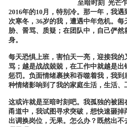
至暗时刻
光芒
2016
年的
10
月，特别冷。那一年，我遇
次寒冬，
36
岁的我，遭遇中年危机。每
胁、詈骂、质疑；在团队中，自己俨然
身。
每天恐惧上班，害怕天一亮，迎接我的
骂；越是战战兢兢，在工作中就越是出
惩罚。负面情绪裹挟和吞噬着我，我到
种情绪影响到了我的家庭生活，生活、
这或许就是至暗时刻吧。我孤独的被困
甬道中，我试图寻求突破，想快速砸掉
出调换岗位，无果。怎么办？既然出不