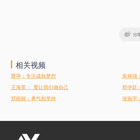
相关视频
曹萍：专注成就梦想
朱炜强
王海英 ： 爱让我们做自己
郑伊廷
郑丽丽：勇气和坚持
张振宇