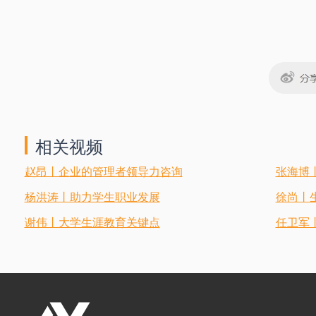
相关视频
赵昂丨企业的管理者领导力咨询
张海博
杨洪涛丨助力学生职业发展
徐尚丨
谢伟丨大学生涯教育关键点
任卫军