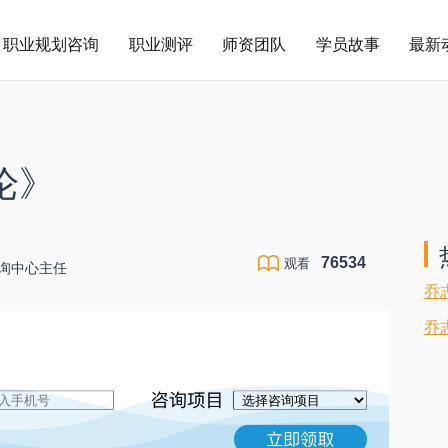
职业规划咨询
职业测评
师资团队
学员故事
最新
论》
76534
观看
咨询中心主任
乔
乔